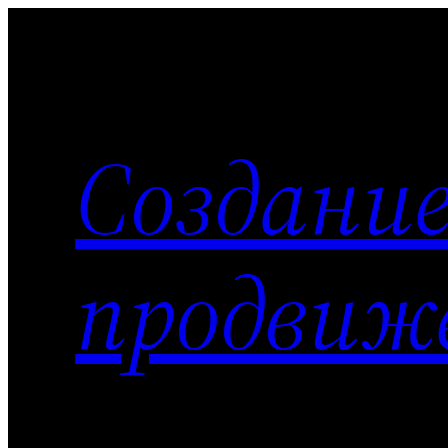
Перейти
к
содержимому
Создание
продвиж