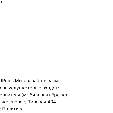
ru
ordPress Мы разрабатываем
чень услуг которые входят:
полнителя (мобильная вёрстка
лько кнопок; Типовая 404
; Политика