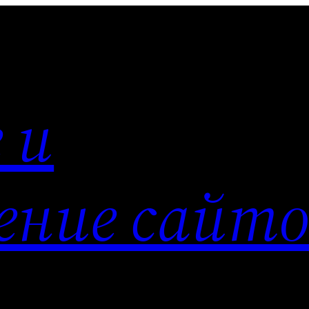
 и
ение сайто